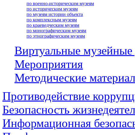
по военно-историческим музеям
по историческим музеям
по музеям истории объекта
по комплексным музеям
по краеведческим музеям
по монографическим музеям
по этнографическим музеям
Виртуальные музейные
Мероприятия
Методические материа
Противодействие корруп
Безопасность жизнедеяте
Информационная безопас