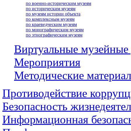
по военно-историческим музеям
по историческим музеям
по музеям истории объекта
по комплексным музеям
по краеведческим музеям
по монографическим музеям
по этнографическим музеям
Виртуальные музейные
Мероприятия
Методические материа
Противодействие корруп
Безопасность жизнедеяте
Информационная безопас