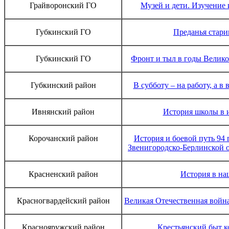
Грайворонский ГО
Музей и дети. Изучение 
Губкинcкий ГО
Преданья стари
Губкинский ГО
Фронт и тыл в годы Велик
Губкинский район
В субботу – на работу, а в 
Ивнянский район
История школы в 
Корочанский район
История и боевой путь 94 
Звенигородско-Берлинской 
Красненский район
История в на
Красногвардейский район
Великая Отечественная войн
Краснояружский район
Крестьянский быт к