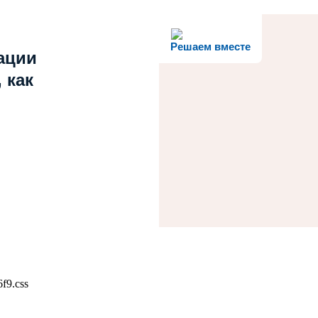
Решаем вместе
ации
 как
f9.css