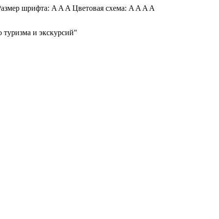
азмер шрифта:
A
A
A
Цветовая схема:
A
A
A
A
 туризма и экскурсий"