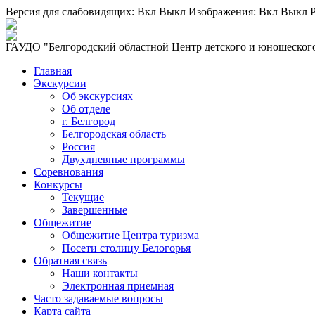
Версия для слабовидящих:
Вкл
Выкл
Изображения:
Вкл
Выкл
Р
ГАУДО "Белгородский областной Центр детского и юношеского
Главная
Экскурсии
Об экскурсиях
Об отделе
г. Белгород
Белгородская область
Россия
Двухдневные программы
Соревнования
Конкурсы
Текущие
Завершенные
Общежитие
Общежитие Центра туризма
Посети столицу Белогорья
Обратная связь
Наши контакты
Электронная приемная
Часто задаваемые вопросы
Карта сайта