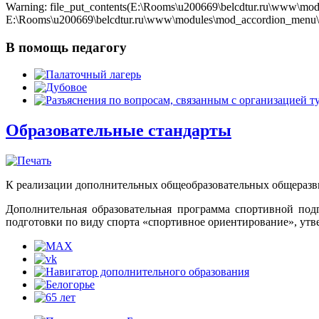
Warning: file_put_contents(E:\Rooms\u200669\belcdtur.ru\www\modu
E:\Rooms\u200669\belcdtur.ru\www\modules\mod_accordion_menu\cla
В помощь педагогу
Образовательные стандарты
К реализации дополнительных общеобразовательных общеразв
Дополнительная образовательная программа спортивной под
подготовки по виду спорта «спортивное ориентирование», у