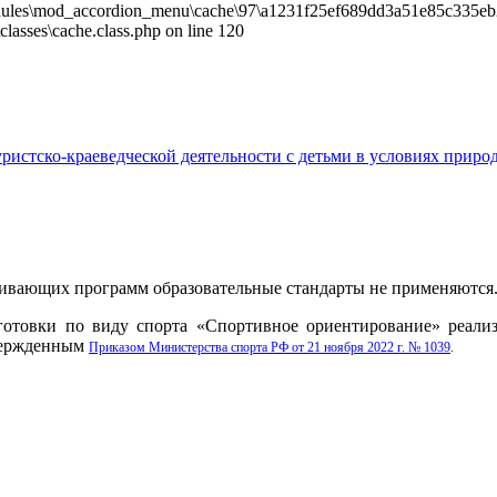
les\mod_accordion_menu\cache\97\a1231f25ef689dd3a51e85c335eb26f9.
sses\cache.class.php on line 120
ивающих программ образовательные стандарты не применяются
готовки по виду спорта «Спортивное ориентирование» реализ
твержденным
Приказом Министерства спорта РФ от 21 ноября 2022 г. № 1039
.