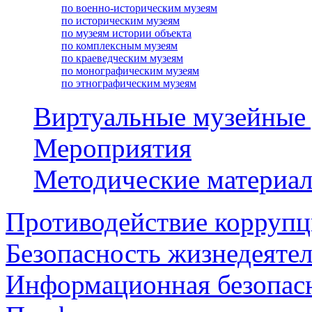
по военно-историческим музеям
по историческим музеям
по музеям истории объекта
по комплексным музеям
по краеведческим музеям
по монографическим музеям
по этнографическим музеям
Виртуальные музейные
Мероприятия
Методические материа
Противодействие корруп
Безопасность жизнедеяте
Информационная безопас