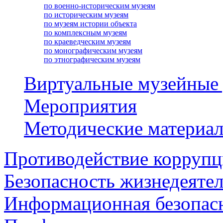
по военно-историческим музеям
по историческим музеям
по музеям истории объекта
по комплексным музеям
по краеведческим музеям
по монографическим музеям
по этнографическим музеям
Виртуальные музейные
Мероприятия
Методические материа
Противодействие корруп
Безопасность жизнедеяте
Информационная безопас