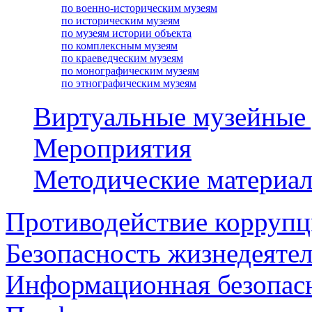
по военно-историческим музеям
по историческим музеям
по музеям истории объекта
по комплексным музеям
по краеведческим музеям
по монографическим музеям
по этнографическим музеям
Виртуальные музейные
Мероприятия
Методические материа
Противодействие корруп
Безопасность жизнедеяте
Информационная безопас