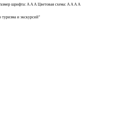
азмер шрифта:
A
A
A
Цветовая схема:
A
A
A
A
 туризма и экскурсий"