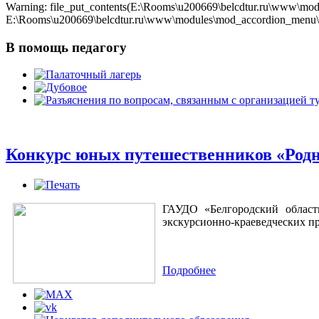
Warning: file_put_contents(E:\Rooms\u200669\belcdtur.ru\www\modu
E:\Rooms\u200669\belcdtur.ru\www\modules\mod_accordion_menu\cla
В помощь педагогу
Конкурс юных путешественников «Родн
ГАУДО «Белгородский област
экскурсионно-краеведческих п
Подробнее