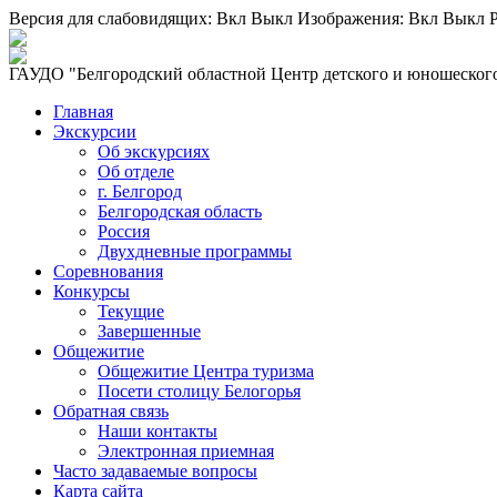
Версия для слабовидящих:
Вкл
Выкл
Изображения:
Вкл
Выкл
Р
ГАУДО "Белгородский областной Центр детского и юношеского
Главная
Экскурсии
Об экскурсиях
Об отделе
г. Белгород
Белгородская область
Россия
Двухдневные программы
Соревнования
Конкурсы
Текущие
Завершенные
Общежитие
Общежитие Центра туризма
Посети столицу Белогорья
Обратная связь
Наши контакты
Электронная приемная
Часто задаваемые вопросы
Карта сайта