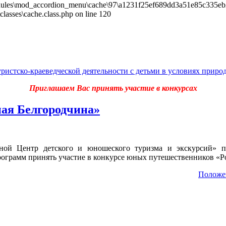
les\mod_accordion_menu\cache\97\a1231f25ef689dd3a51e85c335eb26f9.
sses\cache.class.php on line 120
Приглашаем Вас принять участие в конкурсах
ая Белгородчина»
ной Центр детского и юношеского туризма и экскурсий» пр
рограмм принять участие в конкурсе юных путешественников «Р
Положен