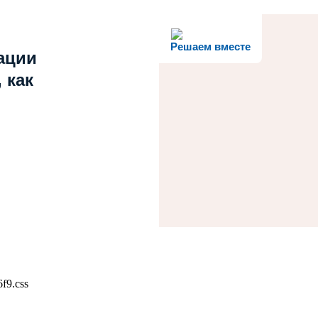
Решаем вместе
ации
 как
f9.css