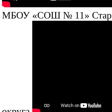
МБОУ «СОШ № 11» Староо
округа