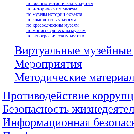
по военно-историческим музеям
по историческим музеям
по музеям истории объекта
по комплексным музеям
по краеведческим музеям
по монографическим музеям
по этнографическим музеям
Виртуальные музейные
Мероприятия
Методические материа
Противодействие корруп
Безопасность жизнедеяте
Информационная безопас